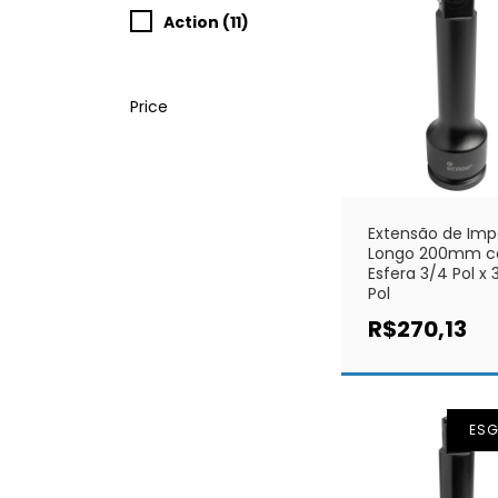
Action (11)
Price
Extensão de Im
Longo 200mm 
Esfera 3/4 Pol x 
Pol
R$270,13
ES