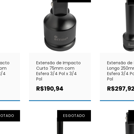
pacto
Extensão de Impacto
Extensão de
com
Curto 75mm com
Longo 250
3/4
Esfera 3/4 Pol x 3/4
Esfera 3/4 Po
Pol
Pol
R$190,94
R$297,9
GOTADO
ESGOTADO