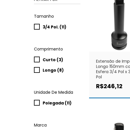
Tamanho
3/4 Pol. (11)
Comprimento
Curto (3)
Extensão de Im
Longo 150mm c
Longo (8)
Esfera 3/4 Pol x 
Pol
R$246,12
Unidade De Medida
Polegada (11)
Marca