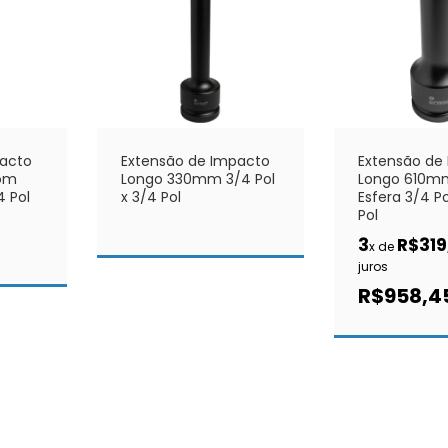
pacto
Extensão de Impacto
Extensão de
om
Longo 330mm 3/4 Pol
Longo 610m
4 Pol
x 3/4 Pol
Esfera 3/4 Po
Pol
3
R$319
x de
juros
R$958,4