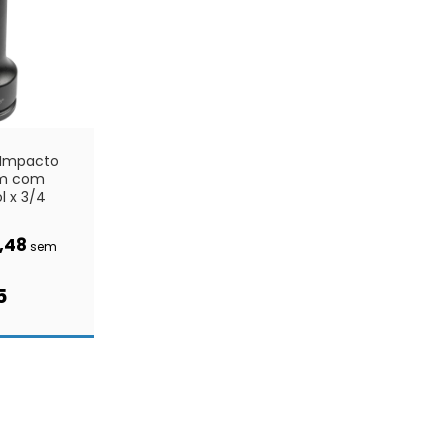
 Impacto
m com
l x 3/4
,48
sem
5