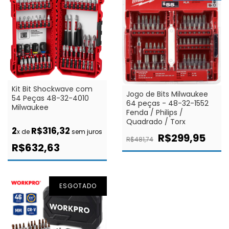
Kit Bit Shockwave com
Jogo de Bits Milwaukee
54 Peças 48-32-4010
64 peças - 48-32-1552
Milwaukee
Fenda / Philips /
Quadrado / Torx
2
R$316,32
x de
sem juros
R$299,95
R$481,74
R$632,63
ESGOTADO