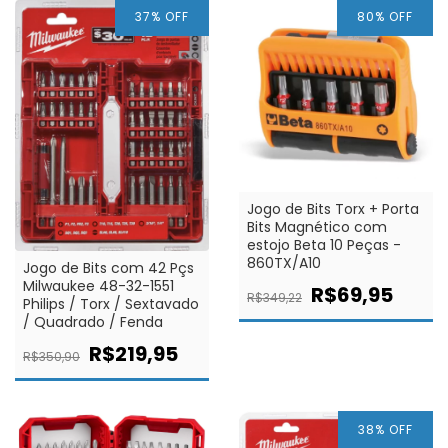
37
% OFF
80
% OFF
Jogo de Bits Torx + Porta
Bits Magnético com
estojo Beta 10 Peças -
860TX/A10
Jogo de Bits com 42 Pçs
Milwaukee 48-32-1551
R$69,95
R$349,22
Philips / Torx / Sextavado
/ Quadrado / Fenda
R$219,95
R$350,90
38
% OFF