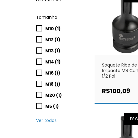
Tamanho
M10 (1)
M12 (1)
M13 (1)
M14 (1)
Soquete Ribe de
Impacto M8 Curt
M16 (1)
1/2 Pol
M18 (1)
R$100,09
M20 (1)
M5 (1)
ES
Ver todos