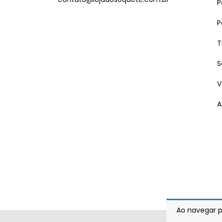
P
P
T
S
V
A
Ao navegar p