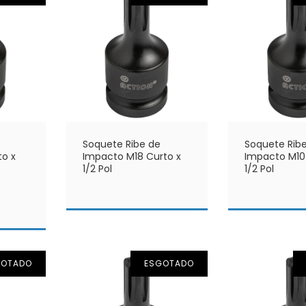
Soquete Ribe de
Soquete Rib
o x
Impacto M18 Curto x
Impacto M10
1/2 Pol
1/2 Pol
GOTADO
ESGOTADO