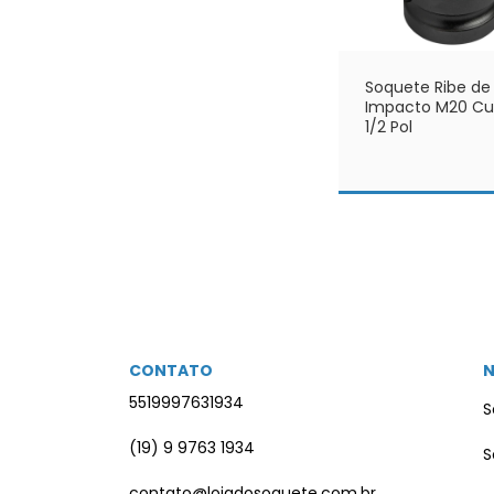
Soquete Ribe de
Impacto M20 Cur
1/2 Pol
CONTATO
5519997631934
S
(19) 9 9763 1934
S
contato@lojadosoquete.com.br