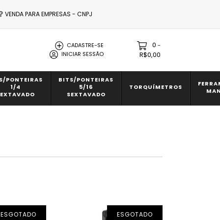
VENDA PARA EMPRESAS - CNPJ
0
-
CADASTRE-SE
INICIAR SESSÃO
R$0,00
S/PONTEIRAS
BITS/PONTEIRAS
FERRA
1/4
5/16
TORQUÍMETROS
MAN
SEXTAVADO
SEXTAVADO
ESGOTADO
ESGOTADO